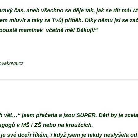
pravý čas, aneb všechno se děje tak, jak se dít má! M
 mluvit a taky za Tvůj příběh. Díky němu jsi se zača
poustě maminek včetně mě! Děkuji!“
ovakova.cz
vět…“ jsem přečetla a jsou SUPER. Děti by je zcela 
agogů v MŠ i ZŠ nebo na kroužcích.
je své dceři říkám, i když jsem je nikdy neslyšela o