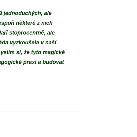
23 jednoduchých, ale
espoň některé z nich
aří stoprocentně, ale
ráda vyzkoušela v naší
slím si, že tyto magické
dagogické praxi a budovat