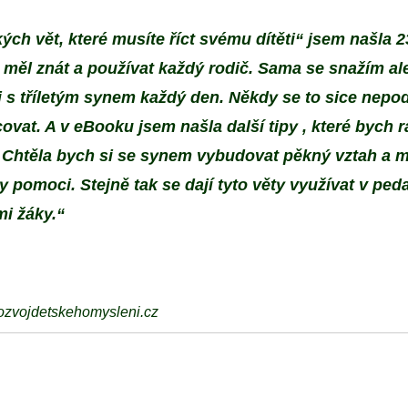
ch vět, které musíte říct svému dítěti“ jsem našla 
y měl znát a používat každý rodič. Sama se snažím al
 s tříletým synem každý den. Někdy se to sice nepod
vat. A v eBooku jsem našla další tipy , které bych 
Chtěla bych si se synem vybudovat pěkný vztah a my
 pomoci. Stejně tak se dají tyto věty využívat v pe
mi žáky.“
rozvojdetskehomysleni.cz