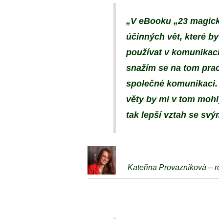
„V eBooku „23 magický
účinných vět, které b
používat v komunikaci
snažím se na tom praco
společné komunikaci. 
věty by mi v tom mohly
tak lepší vztah se svý
Kateřina Provazníková – 