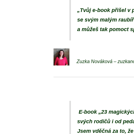
„Tvůj e-book přišel v 
se svým malým raubířem
a můžeš tak pomoct s
Zuzka Nováková – zuzkan
E-book „23 magických 
svých rodičů i od ped
Jsem vděčná za to, že 