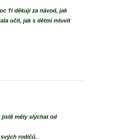
oc Ti děkuji za návod, jak
la učit, jak s dětmi mluvit
jistě měly slýchat od
d svých rodičů.