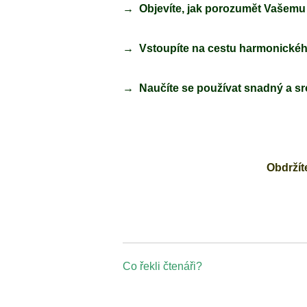
→ Objevíte, jak porozumět Vašemu d
→ Vstoupíte na cestu harmonického
→ Naučíte se používat snadný a sro
Obdržít
Co řekli čtenáři?