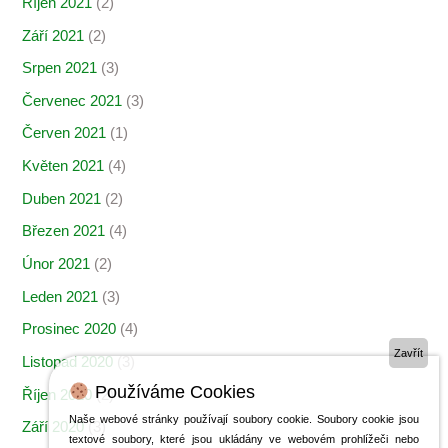
Říjen 2021
(2)
Září 2021
(2)
Srpen 2021
(3)
Červenec 2021
(3)
Červen 2021
(1)
Květen 2021
(4)
Duben 2021
(2)
Březen 2021
(4)
Únor 2021
(2)
Leden 2021
(3)
Prosinec 2020
(4)
Zavřít
Listopad 2020
(3)
Používáme Cookies
Říjen 2020
(2)
Naše webové stránky používají soubory cookie. Soubory cookie jsou
Září 2020
(3)
textové soubory, které jsou ukládány ve webovém prohlížeči nebo