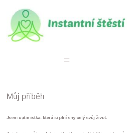
Přeskočit
Hlavní
na
menu
obsah
Můj příběh
Jsem optimistka, která si plní sny celý svůj život
.