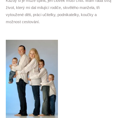
Každý si je může splnit, jen člověk musí chtít. Mám ráda svůj
život, který mi dal milující rodiče, skvělého manžela, tři
vytoužené děti, práci učitelky, podnikatelky, koučky a
možnost cestování.