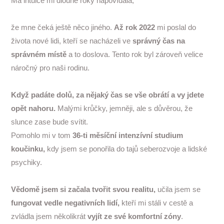
Má intuice mi dlouhé roky napovídala,
že mne čeká ještě něco jiného.
Až rok 2022
mi poslal do
života nové lidi, kteří se nacházeli ve
správný čas na
správném místě
a to doslova. Tento rok byl zároveň velice
náročný pro naši rodinu.
Když padáte dolů, za nějaký čas se vše obrátí a vy jdete
opět nahoru.
Malými krůčky, jemněji, ale s důvěrou, že
slunce zase bude svítit.
Pomohlo mi v tom
36-ti měsíční intenzívní studium
koučinku,
kdy jsem se ponořila do tajů seberozvoje a lidské
psychiky.
Vědomě jsem si začala tvořit svou realitu,
učila jsem se
fungovat vedle negativních lidí,
kteří mi stáli v cestě a
zvládla jsem několikrát
vyjít ze své komfortní zóny
.