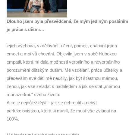
Dlouho jsem byla přesvědčená, že mým jediným posláním
je práce s dětmi…
jejich výchova, vzdělávání, učení, pomoc, chápání jejich
emocí a motivů chování. Objevila jsem v sobě hlubokou
empatii, která mi dala možnosti verbálního a neverbálního
porozumění dětským duším. Mé vzdělání, práce učitelky a
především své děti mě naučily, jak být šťastnou mámou,
ženou, jak vše zvládat s nadhledem a jak se stát „mámou
manažerkou“ svého života.
A co je nejdůležitější – jak se nehroutit a nebýt
perfekcionistkou, která si myslí, že musí vše zvládat na
100%.