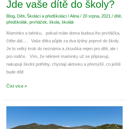
Jde vaše dítě do školy?
Blog
,
Děti
,
Školáci a předškoláci
/
Alina
/
20 srpna, 2021
/
dítě
,
předškolák
,
prvňáček
,
škola
,
školák
Maminko a tatínku, pokud máte doma budoucího prvňáčka,
čtěte dál…. Vaše dítko půjde za dva týdny poprvé do školy.
Je to velký krok do neznáma a zkouška nejen pro děti, ale i
pro rodiče. Vím, že některé maminky už se připravují,
nakupují školní potřeby, chystají aktovku a přemýšlí, co ještě
bude dítě
Číst více »
Pelješac