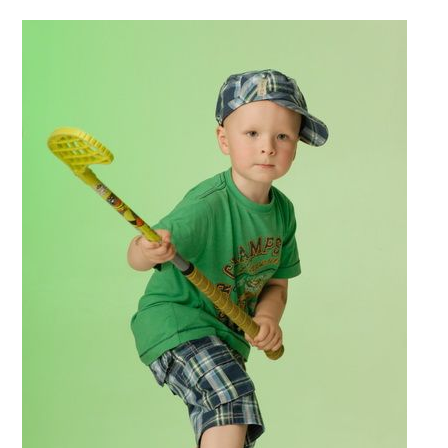
Jaké
bude
naše
dítě
v budoucnu?