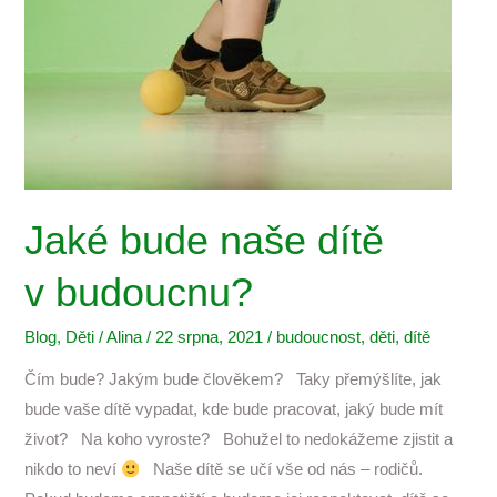
Jaké bude naše dítě
v budoucnu?
Blog
,
Děti
/
Alina
/
22 srpna, 2021
/
budoucnost
,
děti
,
dítě
Čím bude? Jakým bude člověkem? Taky přemýšlíte, jak
bude vaše dítě vypadat, kde bude pracovat, jaký bude mít
život? Na koho vyroste? Bohužel to nedokážeme zjistit a
nikdo to neví
Naše dítě se učí vše od nás – rodičů.