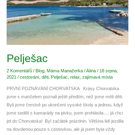
Pelješac
2 Komentářů
/
Blog
,
Máma Manažerka
/
Alina
/
18 srpna,
2021
/
cestování
,
děti
,
Pelješac
,
relax
,
zajímavá místa
PRVNÍ POZNÁVÁNÍ CHORVATSKA Krásy Chorvatska
jsme s manželem poznali ještě předtím, než jsme měli děti.
Byli jsme čerstvě po ukončení vysoké školy a jednou, když
jsme seděli s kamarády na pivku, jsem prohlásila…. já chci
jet do Chorvatska! Byl začátek prázdnin. Většina lidí jezdila
na dovolenou pouze s cestovkou, ale já jsem byla vždy