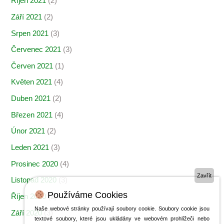
Říjen 2021
(2)
Září 2021
(2)
Srpen 2021
(3)
Červenec 2021
(3)
Červen 2021
(1)
Květen 2021
(4)
Duben 2021
(2)
Březen 2021
(4)
Únor 2021
(2)
Leden 2021
(3)
Prosinec 2020
(4)
Zavřít
Listopad 2020
(3)
Používáme Cookies
Říjen 2020
(2)
Naše webové stránky používají soubory cookie. Soubory cookie jsou
Září 2020
(3)
textové soubory, které jsou ukládány ve webovém prohlížeči nebo