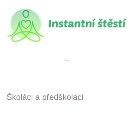
Přeskočit
Hlavní
na
menu
obsah
Školáci a předškoláci