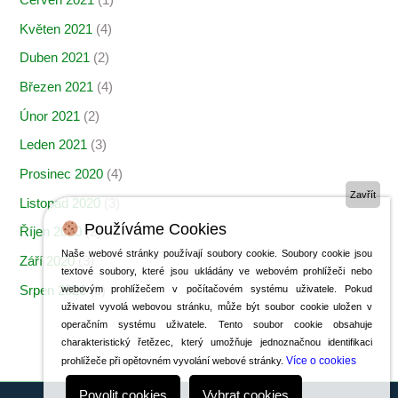
Červen 2021
(1)
Květen 2021
(4)
Duben 2021
(2)
Březen 2021
(4)
Únor 2021
(2)
Leden 2021
(3)
Prosinec 2020
(4)
Zavřít
Listopad 2020
(3)
Používáme Cookies
Říjen 2020
(2)
Naše webové stránky používají soubory cookie. Soubory cookie jsou
Září 2020
(3)
textové soubory, které jsou ukládány ve webovém prohlížeči nebo
Srpen 2020
(3)
webovým prohlížečem v počítačovém systému uživatele. Pokud
uživatel vyvolá webovou stránku, může být soubor cookie uložen v
operačním systému uživatele. Tento soubor cookie obsahuje
charakteristický řetězec, který umožňuje jednoznačnou identifikaci
Více o cookies
prohlížeče při opětovném vyvolání webové stránky.
Povolit cookies
Vybrat cookies