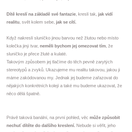
Dítě kreslí na základě své fantazie
, kreslí tak,
jak vidí
realitu
, svět kolem sebe,
jak se cítí.
Když nakreslí sluníčko jinou barvou než žlutou nebo místo
kolečka jiný tvar,
neměli bychom jej omezovat tím
, že
sluníčko je přece žluté a kulaté.
Takovým způsobem jej tlačíme do těch pevně zarytých
stereotypů a zvyků. Ukazujeme mu realitu takovou, jakou ji
máme zakódovanou my. Jednak jej budeme zařazovat do
nějakých konkrétních kolejí a také mu budeme ukazovat, že
něco dělá špatně.
Právě taková banální, na první pohled, věc
může způsobit
nechuť dítěte do dalšího kreslení.
Nebude si věřit, jeho