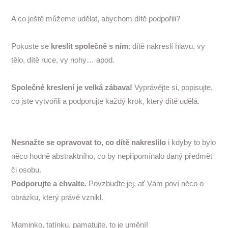
A co ještě můžeme udělat, abychom dítě podpořili?
Pokuste se
kreslit společně s ním
: dítě nakreslí hlavu, vy
tělo, dítě ruce, vy nohy… apod.
Společné kreslení je velká zábava!
Vyprávějte si, popisujte,
co jste vytvořili a podporujte každý krok, který dítě udělá.
Nesnažte se opravovat to, co dítě nakreslilo
i kdyby to bylo
něco hodně abstraktního, co by nepřipomínalo daný předmět
či osobu.
Podporujte a chvalte.
Povzbuďte jej, ať Vám poví něco o
obrázku, který právě vznikl.
Maminko, tatínku, pamatujte, to je umění!