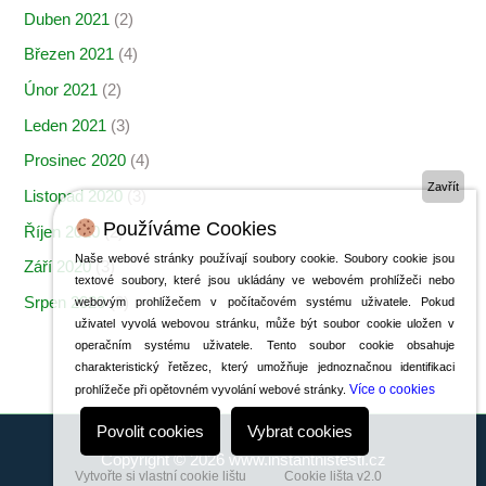
Duben 2021
(2)
Březen 2021
(4)
Únor 2021
(2)
Leden 2021
(3)
Prosinec 2020
(4)
Zavřít
Listopad 2020
(3)
Používáme Cookies
Říjen 2020
(2)
Naše webové stránky používají soubory cookie. Soubory cookie jsou
Září 2020
(3)
textové soubory, které jsou ukládány ve webovém prohlížeči nebo
Srpen 2020
(3)
webovým prohlížečem v počítačovém systému uživatele. Pokud
uživatel vyvolá webovou stránku, může být soubor cookie uložen v
operačním systému uživatele. Tento soubor cookie obsahuje
charakteristický řetězec, který umožňuje jednoznačnou identifikaci
Více o cookies
prohlížeče při opětovném vyvolání webové stránky.
Povolit cookies
Vybrat cookies
Copyright © 2026 www.instantnistesti.cz
Vytvořte si vlastní cookie lištu
Cookie lišta v2.0