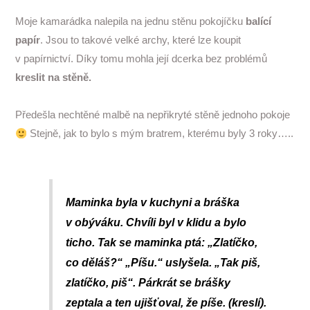
Moje kamarádka nalepila na jednu stěnu pokojíčku
balící
papír
. Jsou to takové velké archy, které lze koupit
v papírnictví. Díky tomu mohla její dcerka bez problémů
kreslit na stěně.
Předešla nechtěné malbě na nepřikryté stěně jednoho pokoje
Stejně, jak to bylo s mým bratrem, kterému byly 3 roky…..
Maminka byla v kuchyni a bráška
v obýváku. Chvíli byl v klidu a bylo
ticho. Tak se maminka ptá: „Zlatíčko,
co děláš?“ „Píšu.“ uslyšela. „Tak piš,
zlatíčko, piš“. Párkrát se brášky
zeptala a ten ujišťoval, že píše. (kreslí).