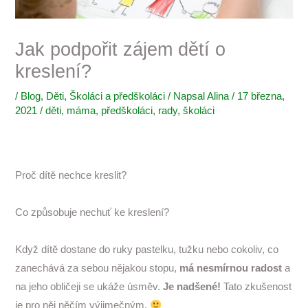
Jak podpořit zájem dětí o
kreslení?
/
Blog
,
Děti
,
Školáci a předškoláci
/ Napsal
Alina
/
17 března,
2021
/
děti
,
máma
,
předškoláci
,
rady
,
školáci
Proč dítě nechce kreslit?
Co způsobuje nechuť ke kreslení?
Když dítě dostane do ruky pastelku, tužku nebo cokoliv, co
zanechává za sebou nějakou stopu,
má nesmírnou radost
a
na jeho obličeji se ukáže úsměv.
Je nadšené!
Tato zkušenost
je pro něj něčím výjimečným.