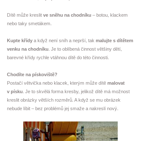
Dítě může kreslit
ve sněhu na chodníku
– botou, klackem
nebo taky smetákem.
Kupte křídy
a když není sníh a neprší, tak
malujte s dítětem
venku na chodníku
. Je to oblíbená činnost většiny dětí,
barevné křídy rychle vtáhnou dítě do této činnosti.
Chodíte na pískoviště?
Postačí větvička nebo klacek, kterým může dítě
malovat
v písku
. Je to skvělá forma kresby, jelikož dítě má možnost
kreslit obrázky větších rozměrů. A když se mu obrázek
nebude líbit – bez problémů jej smaže a nakreslí nový.