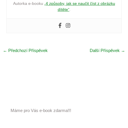
Autorka e-booku
„4 způsoby, jak se naučit číst z obrázku
dítěte“
.
←
Předchozí Příspěvek
Další Příspěvek
→
Máme pro Vás e-book zdarma!!!