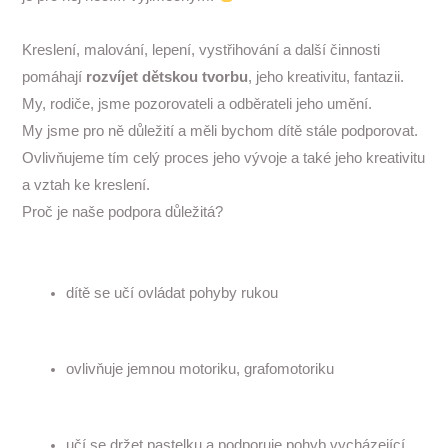
Kreslení, malování, lepení, vystřihování a další činnosti
pomáhají
rozvíjet dětskou tvorbu
, jeho kreativitu, fantazii.
My, rodiče, jsme pozorovateli a odběrateli jeho umění.
My jsme pro ně důležití a měli bychom dítě stále podporovat.
Ovlivňujeme tím celý proces jeho vývoje a také jeho kreativitu
a vztah ke kreslení.
Proč je naše podpora důležitá?
dítě se učí ovládat pohyby rukou
ovlivňuje jemnou motoriku, grafomotoriku
učí se držet pastelku a podporuje pohyb vycházející